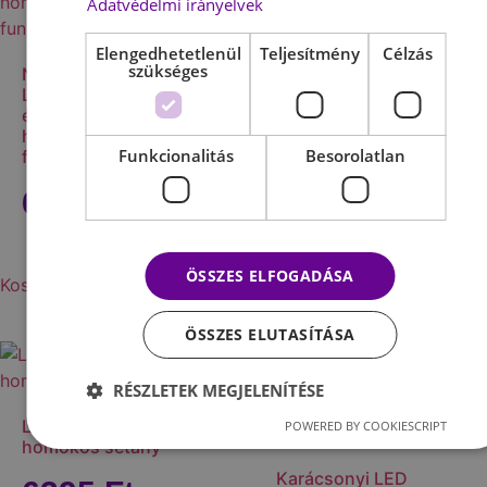
Adatvédelmi irányelvek
LED-es világító falikép
virág és gyertya
Elengedhetetlenül
Teljesítmény
Célzás
szükséges
Nagy tükör kijelzős
5595
Ft
LED digitális
ébresztőóra
hőmérséklet jelző
Funkcionalitás
Besorolatlan
funkcióval
Kosárba teszem
6990
Ft
ÖSSZES ELFOGADÁSA
Kosárba teszem
ÖSSZES ELUTASÍTÁSA
RÉSZLETEK MEGJELENÍTÉSE
LED-es világító falikép
POWERED BY COOKIESCRIPT
homokos sétány
Karácsonyi LED