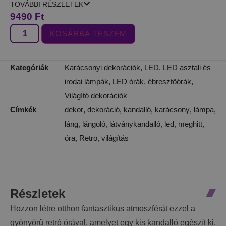
TOVÁBBI RÉSZLETEK
9490
Ft
KOSÁRBA TESZEM
Kategóriák
Karácsonyi dekorációk
,
LED
,
LED asztali és
irodai lámpák
,
LED órák, ébresztőórák
,
Világító dekorációk
Címkék
dekor
,
dekoráció
,
kandalló
,
karácsony
,
lámpa
,
láng
,
lángoló
,
látványkandalló
,
led
,
meghitt
,
óra
,
Retro
,
világítás
Részletek
Hozzon létre otthon fantasztikus atmoszférát ezzel a
gyönyörű retró órával, amelyet egy kis kandalló egészít ki,