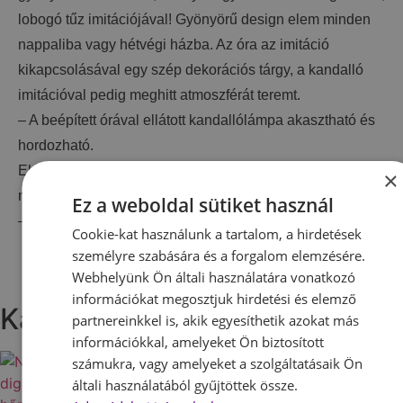
lobogó tűz imitációjával! Gyönyörű design elem minden
nappaliba vagy hétvégi házba. Az óra az imitáció
kikapcsolásával egy szép dekorációs tárgy, a kandalló
imitációval pedig meghitt atmoszférát teremt.
– A beépített órával ellátott kandallólámpa akasztható és
hordozható.
Elemmel és USB csatlakozóval is működtethető. ( elem
×
nem tartozék )
Ez a weboldal sütiket használ
– Méretek: 27 x 15 x 12 cm
Cookie-kat használunk a tartalom, a hirdetések
személyre szabására és a forgalom elemzésére.
Webhelyünk Ön általi használatára vonatkozó
információkat megosztjuk hirdetési és elemző
Kapcsolódó termékek
partnereinkkel is, akik egyesíthetik azokat más
információkkal, amelyeket Ön biztosított
számukra, vagy amelyeket a szolgáltatásaik Ön
általi használatából gyűjtöttek össze.