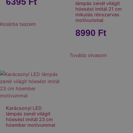
6395
Ft
lámpás zenél világít
hóesést imitál 21 cm
mikulás rénszarvas
motívummal
Kosárba teszem
8990
Ft
Tovább olvasom
Karácsonyi LED
lámpás zenél világít
hóesést imitál 23 cm
hóember motívummal