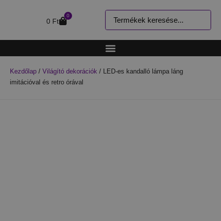
0
0
Ft
Kezdőlap
/
Világító dekorációk
/ LED-es kandalló lámpa láng
imitációval és retro órával