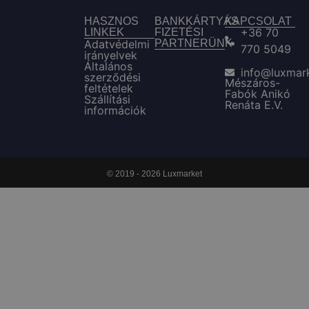
HASZNOS
BANKKÁRTYÁS
KAPCSOLAT
+36 70
LINKEK
FIZETÉSI
Adatvédelmi
PARTNERÜNK
770 5049
irányelvek
Általános
info@luxmar
szerződési
Mészáros-
feltételek
Fabók Anikó
Szállítási
Renáta E.V.
információk
© 2019 - 2026 Luxmarket