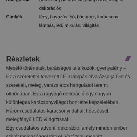
dekorációk
Címkék
fény
,
havazás
,
hó
,
hóember
,
karácsony
,
lámpás
,
led
,
mikulás
,
világítás
Részletek
Mesélő történetek, barátságos találkozók, gyertyafény –
Ez a szeretettel tervezett LED lámpás elvarázsolja Önt és
szeretteit, meleg, varázslatos hangulatot teremt
otthonában. Ez a ragyogó dekoráció egy nagyon
különleges karácsonyvilágot hoz létre képzeletében.
Három csodálatos karácsonyi dallal, hóeséssel,
melegfényű LED világítással!
Egy csodálatos adventi dekoráció, amely minden ember
szívét melegséggel tölti el. Varázsolj meghitt