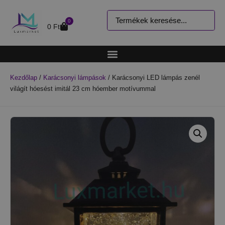
0
0
Ft
Kezdőlap
/
Karácsonyi lámpások
/ Karácsonyi LED lámpás zenél
világít hóesést imitál 23 cm hóember motívummal