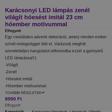
Karácsonyi LED lámpás zenél
világít hóesést imitál 23 cm
hóember motívummal
Elfogyott
Egy csodálatos adventi dekoráció, amely minden ember
szívét melegséggel tölti el. Varázsolj meghitt
szeretetteljes hangulatot otthonodba ezzel a gyönyörű
LED lámpással!:)
-Világít
-Zenél
-Hóesést imitál
-Hóember motívummal
TOVÁBBI RÉSZLETEK
8990
Ft
Elfogyott
Kategóriák
Karácsonyi lámpások
,
Lámpások
,
Világító