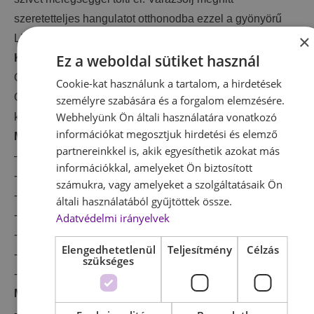
szeretetteljes hangulatot otthonodba ezzel a gyönyörű
×
LED lámpással!:)
Ez a weboldal sütiket használ
Kétféleképpen működtethető:
ON1 – Hóesést imitál, meleg LED fénnyel világít
Cookie-kat használunk a tartalom, a hirdetések
ON2 – Hóesést imitál, világít és zenél (egymást követő 3
személyre szabására és a forgalom elemzésére.
Webhelyünk Ön általi használatára vonatkozó
karácsonyi dal)
információkat megosztjuk hirdetési és elemző
Műszaki adatok:
partnereinkkel is, akik egyesíthetik azokat más
– Tápellátás: USB adatkábel (tartozéka) vagy 3x AA elem
információkkal, amelyeket Ön biztosított
-Üzemi feszültség: 1,5V
számukra, vagy amelyeket a szolgáltatásaik Ön
-Anyag: műanyag
általi használatából gyűjtöttek össze.
-Fényforrás típus: melegfehér LED
Adatvédelmi irányelvek
-Zenélő funkció: igen
Elengedhetetlenül
Teljesítmény
Célzás
-Hóesést imitáló funkció: igen
szükséges
-Motívum: hóember
Méretei:
-23 cm magas