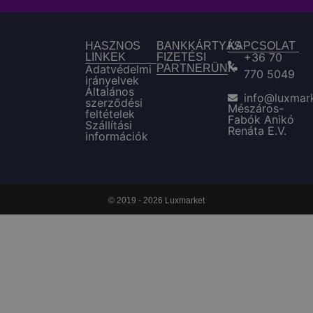
HASZNOS
BANKKÁRTYÁS
KAPCSOLAT
+36 70
LINKEK
FIZETÉSI
Adatvédelmi
PARTNERÜNK
770 5049
irányelvek
Általános
info@luxmar
szerződési
Mészáros-
feltételek
Fabók Anikó
Szállítási
Renáta E.V.
információk
© 2019 - 2026 Luxmarket