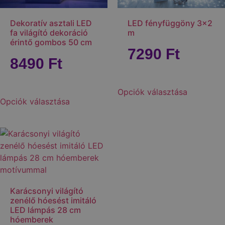
Dekoratív asztali LED
LED fényfüggöny 3×2
fa világító dekoráció
m
érintő gombos 50 cm
7290
Ft
8490
Ft
Opciók választása
Opciók választása
Karácsonyi világító
zenélő hóesést imitáló
LED lámpás 28 cm
hóemberek