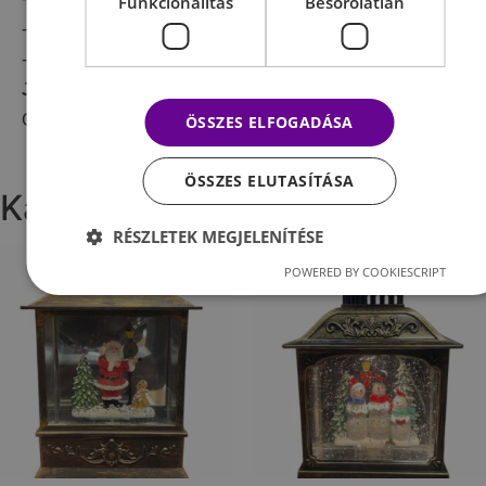
Funkcionalitás
Besorolatlan
-10,5 cm széles
-Súlya: 1100 g
Jellemzők:
havas, vízzel töltve
Garancia: 6 hónap
ÖSSZES ELFOGADÁSA
ÖSSZES ELUTASÍTÁSA
Kapcsolódó termékek
RÉSZLETEK MEGJELENÍTÉSE
POWERED BY COOKIESCRIPT