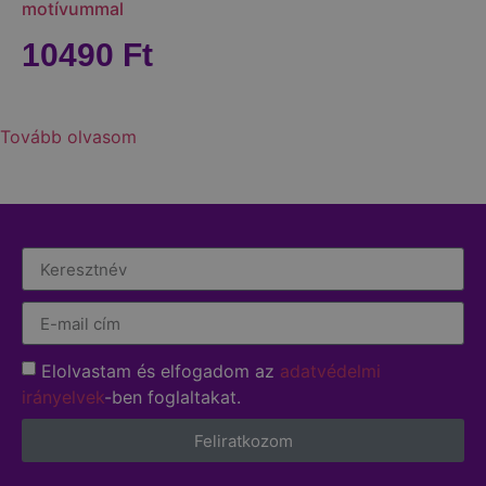
motívummal
10490
Ft
Tovább olvasom
Elolvastam és elfogadom az
adatvédelmi
irányelvek
-ben foglaltakat.
Feliratkozom