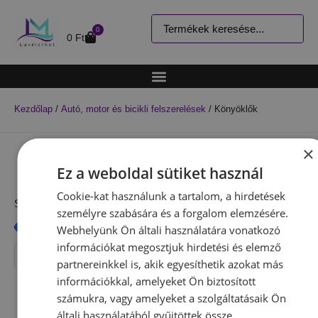
0
0
Ft
Kezdőlap
/
Autó, motor és bicikli felszerelések
/ Könyöklők
×
Ez a weboldal sütiket használ
Cookie-kat használunk a tartalom, a hirdetések
Szűrés ár alapján
személyre szabására és a forgalom elemzésére.
Webhelyünk Ön általi használatára vonatkozó
információkat megosztjuk hirdetési és elemző
Ft
partnereinkkel is, akik egyesíthetik azokat más
információkkal, amelyeket Ön biztosított
Ft
számukra, vagy amelyeket a szolgáltatásaik Ön
általi használatából gyűjtöttek össze.