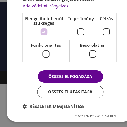
Adatvédelmi irányelvek
HASZNOS
BANKKÁRTYÁS
KAPCSOLAT
Elengedhetetlenül
Teljesítmény
Célzás
+36 70
LINKEK
FIZETÉSI
szükséges
Adatvédelmi
PARTNERÜNK
770 5049
irányelvek
Általános
info@luxmar
szerződési
Mészáros-
feltételek
Funkcionalitás
Besorolatlan
Fabók Anikó
Szállítási
Renáta E.V.
információk
ÖSSZES ELFOGADÁSA
© 2019 - 2026 Luxmarket
ÖSSZES ELUTASÍTÁSA
RÉSZLETEK MEGJELENÍTÉSE
POWERED BY COOKIESCRIPT