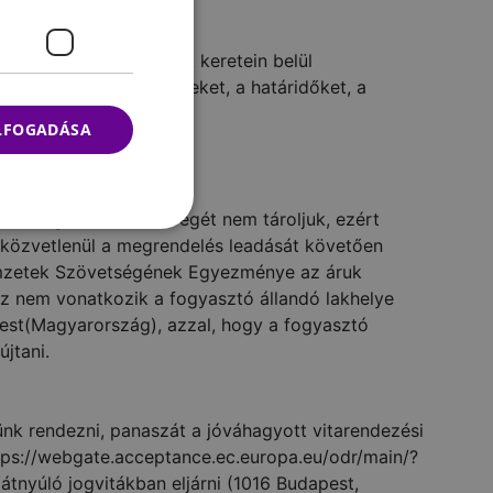
is szabályozzák. Ennek keretein belül
etve szállítási feltételeket, a határidőket, a
ELFOGADÁSA
éshez tartozik.
k. A megrendelés szövegét nem tároljuk, ezért
 közvetlenül a megrendelés leadását követően
Nemzetek Szövetségének Egyezménye az áruk
Ez nem vonatkozik a fogyasztó állandó lakhelye
pest(Magyarország), azzal, hogy a fogyasztó
jtani.
ünk rendezni, panaszát a jóváhagyott vitarendezési
 https://webgate.acceptance.ec.europa.eu/odr/main/?
nyúló jogvitákban eljárni (1016 Budapest,