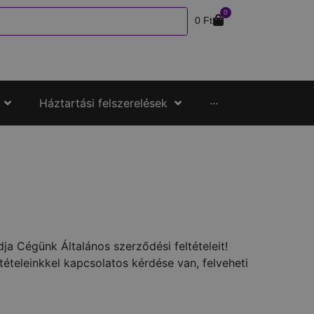
0
0
Ft
Háztartási felszerelések
···
ja Cégünk Általános szerződési feltételeit!
ételeinkkel kapcsolatos kérdése van, felveheti