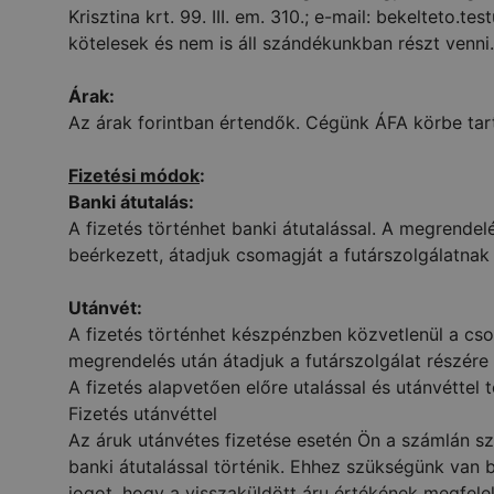
Krisztina krt. 99. III. em. 310.; e-mail: bekelteto
kötelesek és nem is áll szándékunkban részt venni.
Árak:
Az árak forintban értendők. Cégünk ÁFA körbe tarto
Fizetési módok
:
Banki átutalás:
A fizetés történhet banki átutalással. A megrende
beérkezett, átadjuk csomagját a futárszolgálatnak k
Utánvét:
A fizetés történhet készpénzben közvetlenül a cs
megrendelés után átadjuk a futárszolgálat részére 
A fizetés alapvetően előre utalással és utánvéttel
Fizetés utánvéttel
Az áruk utánvétes fizetése esetén Ön a számlán sze
banki átutalással történik. Ehhez szükségünk van
jogot, hogy a visszaküldött áru értékének megfele