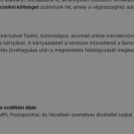
ezelési költséget
számítunk fel, amely a végösszeghez au
ártyával fizetni, biztonságos, azonnali online tranzakcióva
kártyákat. A kártyaadatait a rendszer közvetlenül a Barion
zetés jóváhagyása után a megrendelés feldolgozását megkez
szállítási díjak:
PL Postaponttal, és Vecsésen személyes átvétellel tudjuk k