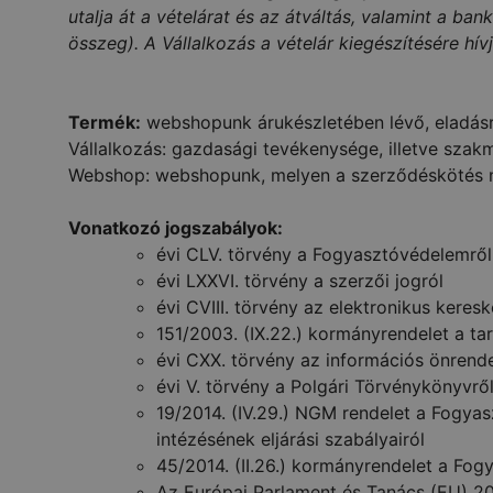
utalja át a vételárat és az átváltás, valamint a ba
összeg). A Vállalkozás a vételár kiegészítésére hív
Termék:
webshopunk árukészletében lévő, eladásr
Vállalkozás: gazdasági tevékenysége, illetve szak
Webshop: webshopunk, melyen a szerződéskötés 
Vonatkozó jogszabályok:
évi CLV. törvény a Fogyasztóvédelemről
évi LXXVI. törvény a szerzői jogról
évi CVIII. törvény az elektronikus kere
151/2003. (IX.22.) kormányrendelet a ta
évi CXX. törvény az információs önrend
évi V. törvény a Polgári Törvénykönyvrő
19/2014. (IV.29.) NGM rendelet a Fogyas
intézésének eljárási szabályairól
45/2014. (II.26.) kormányrendelet a Fogy
Az Európai Parlament és Tanács (EU) 20