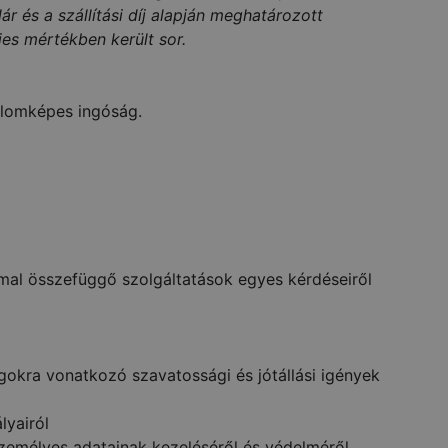
ár és a szállítási díj alapján meghatározott
jes mértékben került sor.
alomképes ingóság.
mmal összefüggő szolgáltatások egyes kérdéseiről
gokra vonatkozó szavatossági és jótállási igények
lyairól
zemélyes adatainak kezeléséről és védelméről,