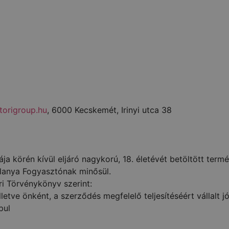
atorigroup.hu
, 6000 Kecskemét, Irinyi utca 38
a körén kívül eljáró nagykorú, 18. életévét betöltött term
lanya Fogyasztónak minősül.
ri Törvénykönyv szerint:
letve önként, a szerződés megfelelő teljesítéséért vállalt jó
pul