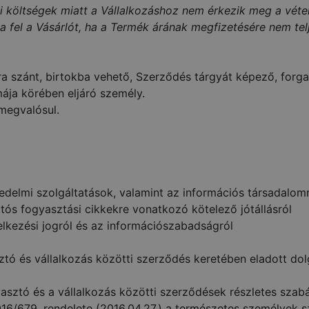
nki költségek miatt a Vállalkozáshoz nem érkezik meg a vétel
ja fel a Vásárlót, ha a Termék árának megfizetésére nem tel
a szánt, birtokba vehető, Szerződés tárgyát képező, forg
mája körében eljáró személy.
megvalósul.
skedelmi szolgáltatások, valamint az információs társadalo
rtós fogyasztási cikkekre vonatkozó kötelező jótállásról
elkezési jogról és az információszabadságról
l
ztó és vállalkozás közötti szerződés keretében eladott dol
asztó és a vállalkozás közötti szerződések részletes szabá
16/679. rendelete (2016.04.27.) a természetes személyek s