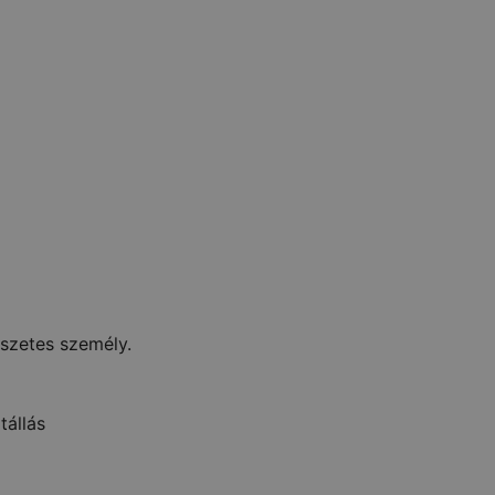
észetes személy.
tállás