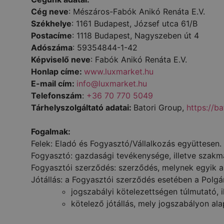
Cég neve
: Mészáros-Fabók Anikó Renáta E.V.
Székhelye
: 1161 Budapest, József utca 61/B
Postacíme
: 1118 Budapest, Nagyszeben út 4
Adószáma
: 59354844-1-42
Képviselő neve
: Fabók Anikó Renáta E.V.
Honlap címe:
www.luxmarket.hu
E-mail cím:
info@luxmarket.hu
Telefonszám
:
+36 70 770 5049
Tárhelyszolgáltató adatai:
Batori Group,
https://b
Fogalmak:
Felek: Eladó és Fogyasztó/Vállalkozás együttesen.
Fogyasztó: gazdasági tevékenysége, illetve szakmáj
Fogyasztói szerződés: szerződés, melynek egyik a
Jótállás: a Fogyasztói szerződés esetében a Polgá
jogszabályi kötelezettségen túlmutató, il
kötelező jótállás, mely jogszabályon ala