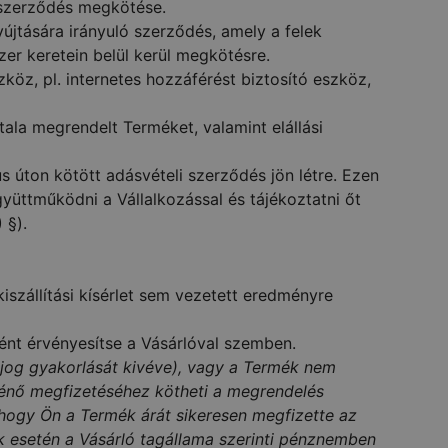
 szerződés megkötése.
jtására irányuló szerződés, amely a felek
zer keretein belül kerül megkötésre.
köz, pl. internetes hozzáférést biztosító eszköz,
ala megrendelt Terméket, valamint elállási
 úton kötött adásvételi szerződés jön létre. Ezen
gyüttműködni a Vállalkozással és tájékoztatni őt
 §).
iszállítási kísérlet sem vezetett eredményre
rként érvényesítse a Vásárlóval szemben.
 jog gyakorlását kivéve), vagy a Termék nem
történő megfizetéséhez kötheti a megrendelés
, hogy Ön a Termék árát sikeresen megfizette az
mék esetén a Vásárló tagállama szerinti pénznemben