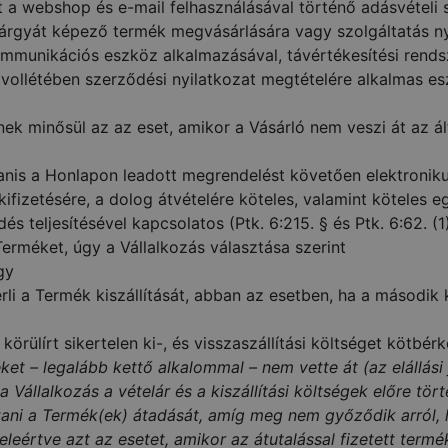
 a webshop és e-mail felhasználásával történő adásvételi
árgyát képező termék megvásárlására vagy szolgáltatás nyú
 kommunikációs eszköz alkalmazásával, távértékesítési rends
vollétében szerződési nyilatkozat megtételére alkalmas esz
 minősül az az eset, amikor a Vásárló nem veszi át az ált
anis a Honlapon leadott megrendelést követően elektronikus
ifizetésére, a dolog átvételére köteles, valamint köteles e
 teljesítésével kapcsolatos (Ptk. 6:215. § és Ptk. 6:62. (1)
rméket, úgy a Vállalkozás választása szerint
gy
i a Termék kiszállítását, abban az esetben, ha a második k
 körülírt sikertelen ki-, és visszaszállítási költséget kötbé
 – legalább kettő alkalommal – nem vette át (az elállási
 a Vállalkozás a vételár és a kiszállítási költségek előre 
tartani a Termék(ek) átadását, amíg meg nem győződik arról
eleértve azt az esetet, amikor az átutalással fizetett ter