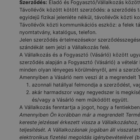
Szerződés:
Eladó és Fogyasztó/Vállalkozás között
Távollévők között kötött szerződés: a szerződés t
egyidejű fizikai jelenléte nélkül, távollévők közti
Távollévők közti kommunikációs eszköz: a felek tá
nyomtatvány, katalógus, telefon.
Jelen szerződés értelmezésekor szerződésszegésnek
szándékát sem jelzi a Vállalkozás felé.
A Vállalkozás és a Fogyasztó (Vásárló) között ugy
szerződés alapján a Fogyasztó (Vásárló) a vételár k
minden olyan lényeges körülményről, ami a szerződés
Amennyiben a Vásárló nem veszi át a megrendelt Te
azonnali hatállyal felmondja a szerződést, va
akár harmadszor vagy negyedszer is megkísérl
és/vagy a Vásárló nem működött együtt.
A Vállalkozás fenntartja a jogot, hogy a fentiekben
Amennyiben Ön korábban már a megrendelt Terméket
kereste jelzéssel érkezett vissza a Vállalkozáshoz,
teljesítését. A Vállalkozásnak jogában áll vissza
elektronikus fizetési megoldás igénybevételével (b