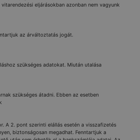
folyó vitarendezési eljárásokban azonban nem vagyunk
tartjuk az árváltoztatás jogát.
aláshoz szükséges adatokat. Miután utalása
árnak szükséges átadni. Ebben az esetben
k
A 2. pont szerinti elállás esetén a visszafizetés
nnyen, biztonságosan megadhat. Fenntartjuk a
ető után sem érhetők el a bankszámlája adatai. Az