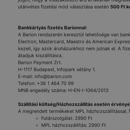
utánvétes fizetési mód választása esetén
500 Ft k
Bankkártyás fizetés Barionnal:
A Barion rendszerén keresztül lehetősége van bankk
Electron, Mastercard, Maestro és American Express 
kezeli, így azok áruházunkhoz nem jutnak el. A fi
átadjuk kiszállításra.
Barion Payment Zrt.
H-1117 Budapest, Infopark sétány 1.
E-mail:
info@barion.com
Telefon: +36 1 464 70 99
MNB engedély száma: H-EN-I-1064/2013
Szállítási költség/Házhozszállítás esetén érvényes 
A megrendelt termékeket MPL házhozszállítással, M
Futárszolgálat: 2990 Ft
MPL házhozszállítás: 2990 Ft