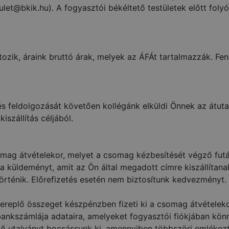
.testulet@bkik.hu). A fogyasztói békéltető testületek előtt 
zik, áraink bruttó árak, melyek az ÁFÁt tartalmazzák. Fenn
lés feldolgozását követően kollégánk elküldi Önnek az átut
iszállítás céljából.
omag átvételekor, melyet a csomag kézbesítését végző fut
a küldeményt, amit az Ön által megadott címre kiszállítana
 történik. Előrefizetés esetén nem biztosítunk kedvezményt.
replő összeget készpénzben fizeti ki a csomag átvételekor. 
 bankszámlája adataira, amelyeket fogyasztói fiókjában kö
lő utalványt bocsássunk ki, amennyiben többszöri emlékezt