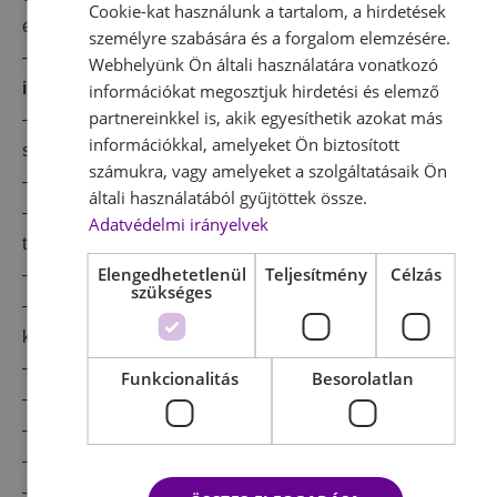
Cookie-kat használunk a tartalom, a hirdetések
ellen
személyre szabására és a forgalom elemzésére.
– Növeli az immunsejtek mennyiségét,
erősíti az
Webhelyünk Ön általi használatára vonatkozó
immunrendszert
információkat megosztjuk hirdetési és elemző
partnereinkkel is, akik egyesíthetik azokat más
– Öregedés késleltetése, ráncok kisimulásának
információkkal, amelyeket Ön biztosított
segítése
számukra, vagy amelyeket a szolgáltatásaik Ön
– A rákkialakulás valószínűségének csökkentése
általi használatából gyűjtöttek össze.
– A menopauza bekövetkezésének kitolása, klimax
Adatvédelmi irányelvek
tüneteinek csökkentése
Elengedhetetlenül
Teljesítmény
Célzás
– Depresszió leküzdése
szükséges
– Stressz, az öregedéssel összefüggő betegségek
kialakulási esélyének csökkentése
– A veszélyes vérrögképződés mérséklése
Funkcionalitás
Besorolatlan
– Antitesttermelés (monociták, killersejtek) fokozása
– Reumatikus fájdalmak megszüntetése
– Túlsúlyvesztés segítése
– Emlékezőtehetség erősítése