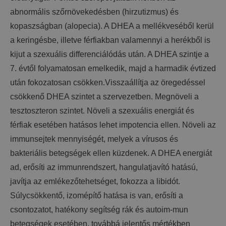
abnormális szőrnövekedésben (hirzutizmus) és
kopaszságban (alopecia). A DHEA a mellékveséből kerül
a keringésbe, illetve férfiakban valamennyi a herékből is
kijut a szexuális differenciálódás után. A DHEA szintje a
7. évtől folyamatosan emelkedik, majd a harmadik évtized
után fokozatosan csökken.Visszaállítja az öregedéssel
csökkenő DHEA szintet a szervezetben. Megnöveli a
tesztoszteron szintet. Növeli a szexuális energiát és
férfiak esetében hatásos lehet impotencia ellen. Növeli az
immunsejtek mennyiségét, melyek a vírusos és
bakteriális betegségek ellen küzdenek. A DHEA energiát
ad, erősíti az immunrendszert, hangulatjavító hatású,
javítja az emlékezőtehetséget, fokozza a libidót.
Súlycsökkentő, izomépítő hatása is van, erősíti a
csontozatot, hatékony segítség rák és autoim-mun
betegségek esetében, továbbá jelentős mértékben