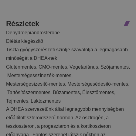
Részletek
Dehydroepiandrosterone
Diétás kiegészítő
Tiszta gyógyszerészeti szintje szavatolja a legmagasabb
minőségét a DHEA-nek
Gluténmentes,
GMO-mentes,
Vegetariánus,
Szójamentes,
Mesterségesszínezék-mentes,
Mesterségesízesítő-mentes,
Mesterségesédesítő-mentes,
Tartósítószermentes,
Búzamentes,
Élesztőmentes,
Tejmentes,
Laktózmentes
A DHEA szervezetünk által legnagyobb mennyiségben
előállított szteroidszerű hormon. Az ösztrogén, a
tesztoszteron, a progeszteron és a kortikoszteron
előanyaga. Fontos szerepet játszik nőkben az