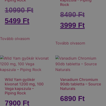
Piping Rock
kapszula – Piping
Rock
10990
Ft
8490
Ft
5499
Ft
3999
Ft
Tovább olvasom
Tovább olvasom
Wild Yam gyökér
Vanadium Chromium
kivonat 1200 mg, 100
90db tabletta – Source
Vega kapszula –
Naturals
Piping Rock
6890
Ft
7900
Ft