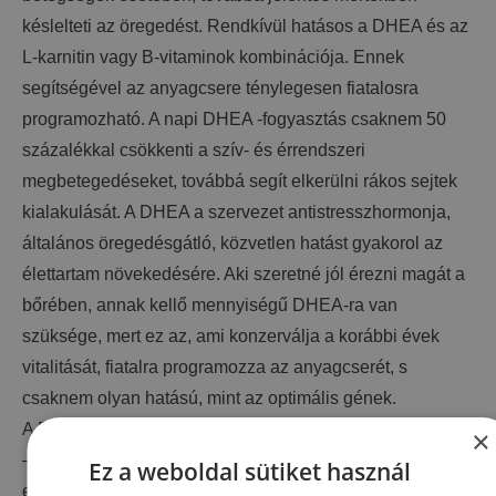
késlelteti az öregedést. Rendkívül hatásos a DHEA és az
L-karnitin vagy B-vitaminok kombinációja. Ennek
segítségével az anyagcsere ténylegesen fiatalosra
programozható. A napi DHEA -fogyasztás csaknem 50
százalékkal csökkenti a szív- és érrendszeri
megbetegedéseket, továbbá segít elkerülni rákos sejtek
kialakulását. A DHEA a szervezet antistresszhormonja,
általános öregedésgátló, közvetlen hatást gyakorol az
élettartam növekedésére. Aki szeretné jól érezni magát a
bőrében, annak kellő mennyiségű DHEA-ra van
szüksége, mert ez az, ami konzerválja a korábbi évek
vitalitását, fiatalra programozza az anyagcserét, s
csaknem olyan hatású, mint az optimális gének.
A DHEA HATÁSAI:
×
– Növeli a szexuális teljesítőképességet, szexuális
Ez a weboldal sütiket használ
energiát és férfiak esetében hatásos lehet impotencia