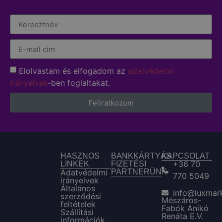
Elolvastam és elfogadom az
adatvédelmi
irányelvek
-ben foglaltakat.
Feliratkozom
HASZNOS
BANKKÁRTYÁS
KAPCSOLAT
+36 70
LINKEK
FIZETÉSI
Adatvédelmi
PARTNERÜNK
770 5049
irányelvek
Általános
info@luxmar
szerződési
Mészáros-
feltételek
Fabók Anikó
Szállítási
Renáta E.V.
információk