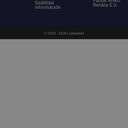
Fabók Anikó
Szállítási
Renáta E.V.
információk
© 2019 - 2026 Luxmarket