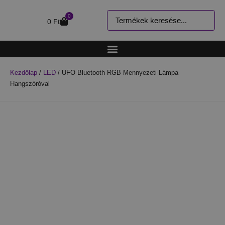
0
0
Ft
Kezdőlap
/
LED
/ UFO Bluetooth RGB Mennyezeti Lámpa
Hangszóróval