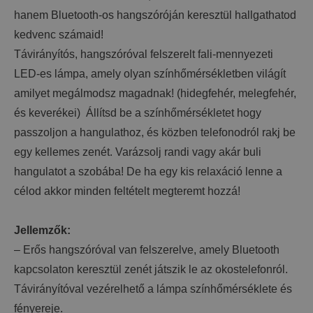
hanem Bluetooth-os hangszóróján keresztül hallgathatod
kedvenc számaid!
Távirányítós, hangszóróval felszerelt fali-mennyezeti
LED-es lámpa, amely olyan színhőmérsékletben világít
amilyet megálmodsz magadnak! (hidegfehér, melegfehér,
és keverékei) Állítsd be a színhőmérsékletet hogy
passzoljon a hangulathoz, és közben telefonodról rakj be
egy kellemes zenét. Varázsolj randi vagy akár buli
hangulatot a szobába! De ha egy kis relaxáció lenne a
célod akkor minden feltételt megteremt hozzá!
Jellemzők:
– Erős hangszóróval van felszerelve, amely Bluetooth
kapcsolaton keresztül zenét játszik le az okostelefonról.
Távirányítóval vezérelhető a lámpa színhőmérséklete és
fényereje.