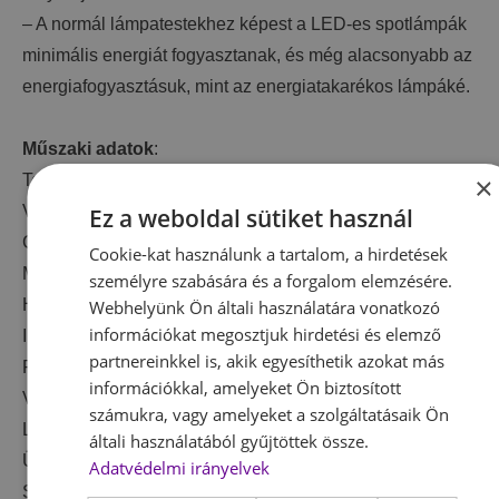
– A normál lámpatestekhez képest a LED-es spotlámpák
minimális energiát fogyasztanak, és még alacsonyabb az
energiafogyasztásuk, mint az energiatakarékos lámpáké.
Műszaki adatok
:
Teljesítmény 24W (szabályozható dimmelhető)
×
Világítás típus: LED – SMD
Ez a weboldal sütiket használ
Gyújtási idő: <1s
Cookie-kat használunk a tartalom, a hirdetések
Megvilágítási terület: 10-15 m2
személyre szabására és a forgalom elemzésére.
Hálózati frekvencia: 50Hz
Webhelyünk Ön általi használatára vonatkozó
információkat megosztjuk hirdetési és elemző
Indítási idő akár 60%: 1s
partnereinkkel is, akik egyesíthetik azokat más
Fényáram: 100LM / W
információkkal, amelyeket Ön biztosított
Védettség: IP20
számukra, vagy amelyeket a szolgáltatásaik Ön
Lámpaernyő anyaga: Akril
általi használatából gyűjtöttek össze.
Üzemi feszültség: 110-240V / 185-240V
Adatvédelmi irányelvek
Színhőmérséklet: 3000K + 4500K + 6000K