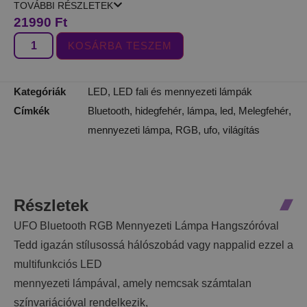
TOVÁBBI RÉSZLETEK
21990
Ft
KOSÁRBA TESZEM
Kategóriák
LED
,
LED fali és mennyezeti lámpák
Címkék
Bluetooth
,
hidegfehér
,
lámpa
,
led
,
Melegfehér
,
mennyezeti lámpa
,
RGB
,
ufo
,
világítás
Részletek
UFO Bluetooth RGB Mennyezeti Lámpa Hangszóróval
Tedd igazán stílusossá hálószobád vagy nappalid ezzel a
multifunkciós LED
mennyezeti lámpával, amely nemcsak számtalan
színvariációval rendelkezik,