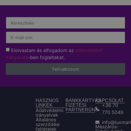
Elolvastam és elfogadom az
adatvédelmi
irányelvek
-ben foglaltakat.
Feliratkozom
HASZNOS
BANKKÁRTYÁS
KAPCSOLAT
+36 70
LINKEK
FIZETÉSI
Adatvédelmi
PARTNERÜNK
770 5049
irányelvek
Általános
info@luxmar
szerződési
Mészáros-
feltételek