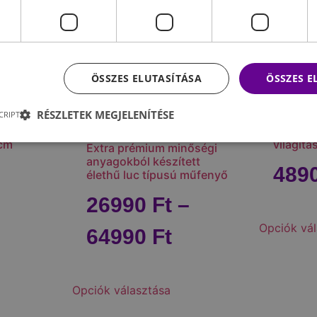
ÖSSZES ELUTASÍTÁSA
ÖSSZES 
RÉSZLETEK MEGJELENÍTÉSE
CRIPT
égcsap
Karácso
 cm
világítá
Extra prémium minőségi
anyagokból készített
489
élethű luc típusú műfenyő
26990
Ft
–
Opciók vál
64990
Ft
Opciók választása