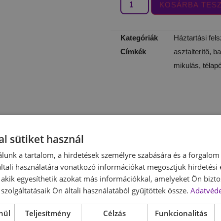
KOSÁRBA TES
Kategóriák
Háztartási fel
Címkék
asztalterítő
,
ba
mikulás
,
télap
l sütiket használ
lunk a tartalom, a hirdetések személyre szabására és a forgalom
tali használatára vonatkozó információkat megosztjuk hirdetési
, akik egyesíthetik azokat más információkkal, amelyeket Ön bizto
zsolj meghitt hangulatot otthonodba.
szolgáltatásaik Ön általi használatából gyűjtöttek össze.
Adatvéde
nül
Teljesítmény
Célzás
Funkcionalitás