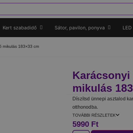
Kert szabadidő
Sátor, pavilon, ponyva
LED
ítő mikulás 183×33 cm
Karácsonyi a
mikulás 18
Díszítsd ünnepi asztalod kar
otthonodba.
TOVÁBBI RÉSZLETEK
5990
Ft