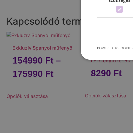
Kapcsolódó termékek
Exkluzív Spanyol műfenyő
POWERED BY COOKIES
Olvadást imitáló j
154990
Ft
–
LED fényfüzér 50
8290
Ft
175990
Ft
Opciók választása
Opciók választása