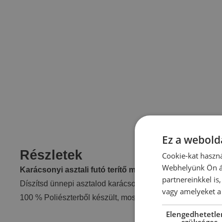
Ez a webolda
Részletek
Cookie-kat haszná
Webhelyünk Ön ál
Karácsonyi asztali futó terítő mikulás 183×33 cm
partnereinkkel is
Díszítsd ünnepi asztalod karácsonyi asztalterítővel , vará
vagy amelyeket a 
100 % Poliészterből készült, mosógépben mosható.
Elengedhetetle
szükséges