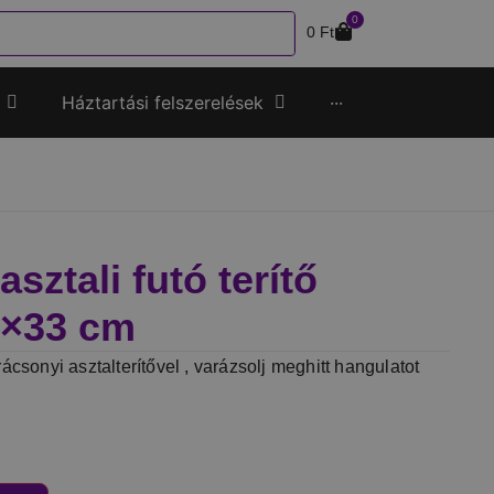
0
0
Ft
Háztartási felszerelések
···
sztali futó terítő
3×33 cm
ácsonyi asztalterítővel , varázsolj meghitt hangulatot