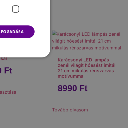
ELFOGADÁSA
nyi sapka LED
ssal
Karácsonyi LED lámpás
zenél világít hóesést imitál
0
Ft
21 cm mikulás rénszarvas
motívummal
8990
Ft
asztása
Tovább olvasom