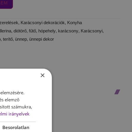
ZEM
szerelések
,
Karácsonyi dekorációk
,
Konyha
llerina
,
diótörő
,
fűtő
,
hópehely
,
karácsony
,
Karácsonyi
,
ó
,
terítő
,
ünnep
,
ünnepi dekor
×
 elemzésére.
 és elemző
sított számukra,
lmi irányelvek
Besorolatlan