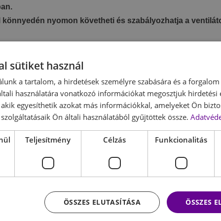
ban.
l könnyedén nyomon követheti és szabályozhatja a ventilátor 
n vezérelheti a ventilátort akár távolról is. Váltson sebesség
ene kelnie.
l sütiket használ
 több sebességfokozattal és üzemmóddal rendelkezik, hog
lunk a tartalom, a hirdetések személyre szabására és a forgalom
enzív hűtés között.
tali használatára vonatkozó információkat megosztjuk hirdetési
, hogy előre beállítsa a ventilátor működési idejét, így az a
, akik egyesíthetik azokat más információkkal, amelyeket Ön bizto
szolgáltatásaik Ön általi használatából gyűjtöttek össze.
Adatvéde
r karcsú, modern kialakítása bármilyen belső térhez illeszke
nül
Teljesítmény
Célzás
Funkcionalitás
st.
iztosítja a gyors és hatékony hűtést, még a legmelegebb na
ÖSSZES ELUTASÍTÁSA
ÖSSZES 