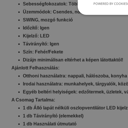
POWERED BY COOKIES
Sebességfokozatok: Többfokozatú normál, termé
Üzemmódok: Csendes, normál, intenzív
SWING, mozgó funkció
Időzítő: Igen
Kijelző: LED
Távirányító: Igen
Szín: Fehér/Fekete
Dizájn minimálisan eltérhet a képen látottaktól!
Ajánlott Felhasználás:
Otthoni használatra: nappali, hálószoba, konyha
Irodai használatra: munkahelyek, tárgyalók, köz
Egyéb beltéri helyiségek: edzőtermek, üzletek, 
A Csomag Tartalma:
1 db Álló lapát nélküli oszlopventilátor LED kijel
1 db Távirányító (elemekkel)
1 db Használati útmutató