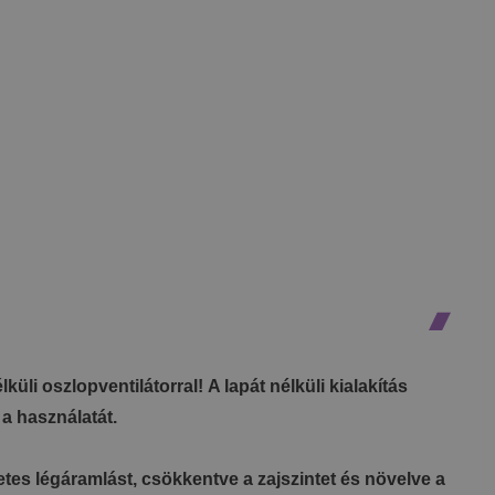
li oszlopventilátorral! A lapát nélküli kialakítás
a használatát.
letes légáramlást, csökkentve a zajszintet és növelve a