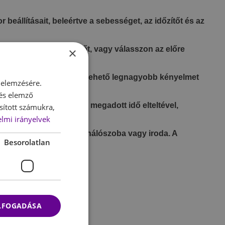
beállításait, beleértve a sebességet, az időzítőt és az
et, állítsa be az időzítőt, vagy válasszon az előre
×
y minden helyzetben a lehető legnagyobb kényelmet
 elemzésére.
 és elemző
utomatikusan kikapcsol a megadott idő elteltével,
sított számukra,
lmi irányelvek
dik, legyen az nappali, hálószoba vagy iroda. A
Besorolatlan
pokon is.
ELFOGADÁSA