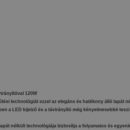
ávirányítóval 120W
i technológiát ezzel az elegáns és hatékony álló lapát nélkü
ben a LED kijelző és a távirányító még kényelmesebbé teszi 
 lapát nélküli technológiája biztosítja a folyamatos és egyen