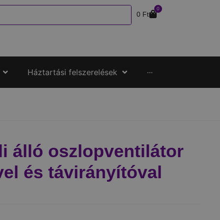
0
0
Ft
Háztartási felszerelések
···
i álló oszlopventilátor
el és távirányítóval