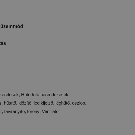
s üzemmód
tás
szerelések
,
Hűtő-fűtő berendezések
s
,
hűsítő
,
időzítő
,
led kijelző
,
léghűtő
,
oszlop
,
r
,
távirányító
,
torony
,
Ventilátor