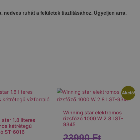
nedves ruhát a felületek tisztításához. Ügyeljen arra,
Akció!
Winning star elektromos
rizsfőző 1000 W 2.8 l ST-
star 1.8 literes
9345
mos kétrétegű
aló ST-6016
23990
Ft