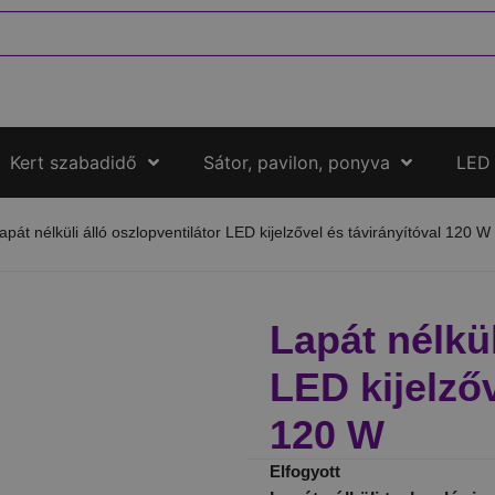
Kert szabadidő
Sátor, pavilon, ponyva
LED
apát nélküli álló oszlopventilátor LED kijelzővel és távirányítóval 120 W
Lapát nélkül
LED kijelzőv
120 W
Elfogyott