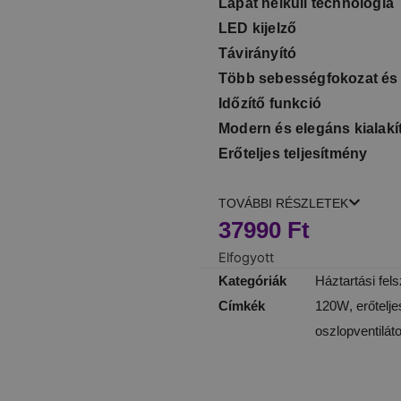
Lapát nélküli technológia
LED kijelző
Távirányító
Több sebességfokozat é
Időzítő funkció
Modern és elegáns kialakí
Erőteljes teljesítmény
TOVÁBBI RÉSZLETEK
37990
Ft
Elfogyott
Kategóriák
Háztartási fel
Címkék
120W
,
erőtelje
oszlopventiláto