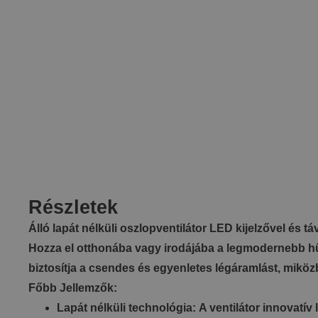
Részletek
Álló lapát nélküli oszlopventilátor LED kijelzővel és t
Hozza el otthonába vagy irodájába a legmodernebb hűtés
biztosítja a csendes és egyenletes légáramlást, miköz
Főbb Jellemzők:
Lapát nélküli technológia: A ventilátor innovatív