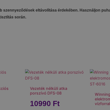
yéb szennyeződések eltávolítása érdekében. Használjon puha, 
isztítás során.
kciós
Vezeték nélküli atka
porszívó DFS-08
Winning 
elektro
10990
Ft
vízforr