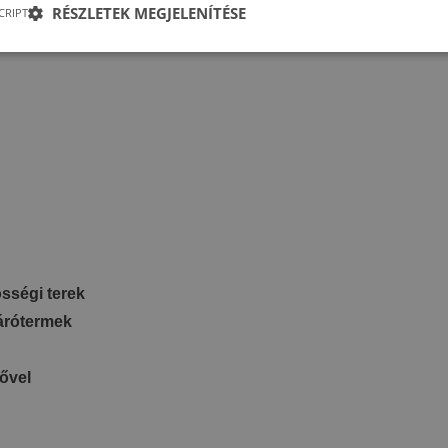
RÉSZLETEK MEGJELENÍTÉSE
CRIPT
szetes, éjszakai funkció
össégi terek
várótermek
zővel