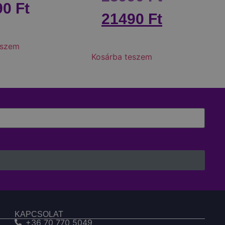
90
Ft
21490
Ft
eszem
Kosárba teszem
KAPCSOLAT
+36 70 770 5049