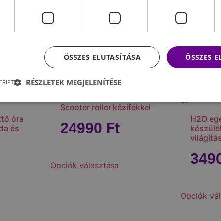
n.
ÖSSZES ELUTASÍTÁSA
ÖSSZES 
RÉSZLETEK MEGJELENÍTÉSE
CRIPT
Scooter roller kézifékkel
tő óra
H2O ege
24990
Ft
da és
készülé
világítá
349
Opciók választása
Opciók vál