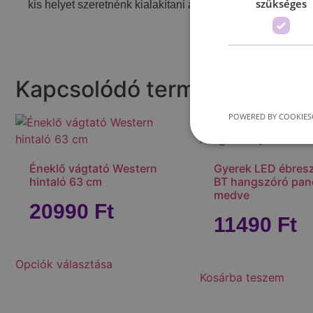
szükséges
kis helyet szeretnénk kialakítani a kertben vagy a teraszo
Kapcsolódó termékek
POWERED BY COOKIES
Éneklő vágtató Western
Gyerek LED ébresz
hintaló 63 cm
BT hangszóró pan
medve
20990
Ft
11490
Ft
Opciók választása
Kosárba teszem