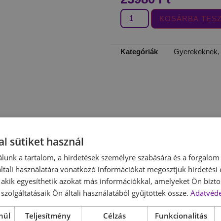
KOSÁRBA TES
Kategóriák
Gyerekeknek
l sütiket használ
r gyerekek számára. Kiváló választás kertbe, teraszra vagy udva
lunk a tartalom, a hirdetések személyre szabására és a forgalom
tali használatára vonatkozó információkat megosztjuk hirdetési
, akik egyesíthetik azokat más információkkal, amelyeket Ön bizto
t ad az asztalnak, miközben könnyen beilleszthető a legtöbb kü
szolgáltatásaik Ön általi használatából gyűjtöttek össze.
Adatvéde
ekprogramoknál.
 rajzoláshoz, társasjátékhoz vagy kézműves foglalkozásokhoz. 
nül
Teljesítmény
Célzás
Funkcionalitás