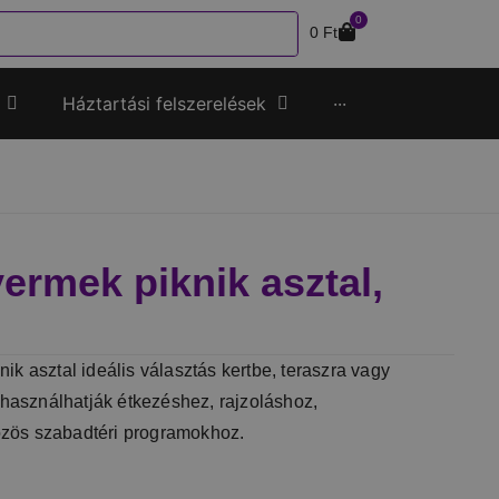
0
0
Ft
Háztartási felszerelések
···
rmek piknik asztal,
k asztal ideális választás kertbe, teraszra vagy
 használhatják étkezéshez, rajzoláshoz,
ös szabadtéri programokhoz.