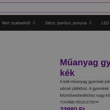
Kert szabadidő
Sátor, pavilon, ponyva
LED
Műanyag gye
kék
A kék műanyag gyermek pikni
udvari játékhoz. A gyerekek
kézműveskedéshez vagy köz
TOVÁBBI RÉSZLETEK
23980
Ft