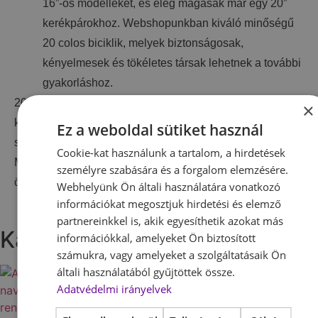
16”-os modelleket, és elég magasak már egy 20”
kerékpárokhoz. Webshopunkban kiváló minőségű
20 colos biciklik, melyek biztonságosak,
kényelmesek és tökéletes társak lehetnek a további
gyakorláshoz.
20″-os kerékpár az innovatív fékrendszernek
×
köszönhetően kényelmessé, magabiztossá és
Ez a weboldal sütiket használ
szórakoztatóvá teszi az első biciklizést!
Cookie-kat használunk a tartalom, a hirdetések
Minden tartozék a dobozban található, kisebb
személyre szabására és a forgalom elemzésére.
összeszerelést, és beállítást igényel.
Webhelyünk Ön általi használatára vonatkozó
információkat megosztjuk hirdetési és elemző
partnereinkkel is, akik egyesíthetik azokat más
Kapcsolódó termékek
információkkal, amelyeket Ön biztosított
számukra, vagy amelyeket a szolgáltatásaik Ön
általi használatából gyűjtöttek össze.
Adatvédelmi irányelvek