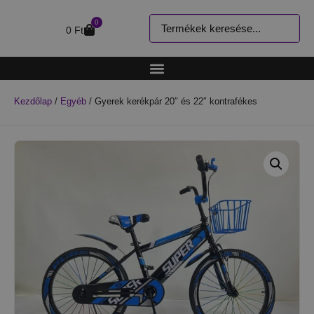
0
0
Ft
Kezdőlap
/
Egyéb
/ Gyerek kerékpár 20″ és 22″ kontrafékes