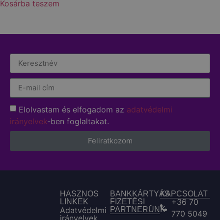
Kosárba teszem
Elolvastam és elfogadom az
adatvédelmi
irányelvek
-ben foglaltakat.
Feliratkozom
HASZNOS
BANKKÁRTYÁS
KAPCSOLAT
+36 70
LINKEK
FIZETÉSI
Adatvédelmi
PARTNERÜNK
770 5049
irányelvek