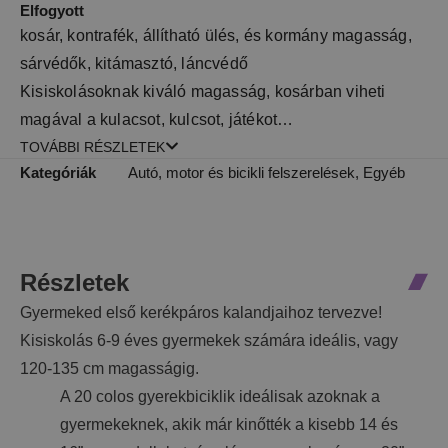
Elfogyott
kosár, kontrafék, állítható ülés, és kormány magasság,
sárvédők, kitámasztó, láncvédő
Kisiskolásoknak kiváló magasság, kosárban viheti
magával a kulacsot, kulcsot, játékot…
TOVÁBBI RÉSZLETEK
Kategóriák
Autó, motor és bicikli felszerelések
,
Egyéb
Részletek
Gyermeked első kerékpáros kalandjaihoz tervezve!
Kisiskolás 6-9 éves gyermekek számára ideális, vagy
120-135 cm magasságig.
A 20 colos gyerekbiciklik ideálisak azoknak a
gyermekeknek, akik már kinőtték a kisebb 14 és