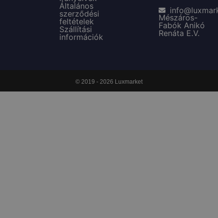
Általános
info@luxmar
szerződési
Mészáros-
feltételek
Fabók Anikó
Szállítási
Renáta E.V.
információk
© 2019 - 2026 Luxmarket