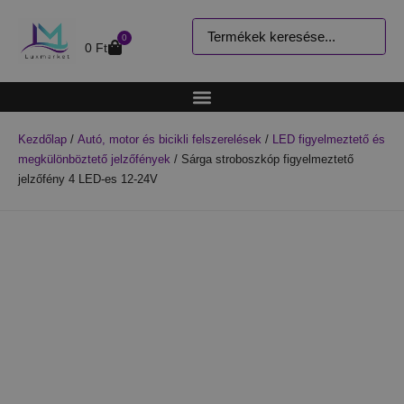
0
0
Ft
Kezdőlap
/
Autó, motor és bicikli felszerelések
/
LED figyelmeztető és
megkülönböztető jelzőfények
/ Sárga stroboszkóp figyelmeztető
jelzőfény 4 LED-es 12-24V