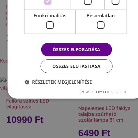
RGB LED lámpa okos
5490
Ft
ébresztőóra Bluetooth
Funkcionalitás
Besorolatlan
hangszóró vezeték
nélküli gyorstöltő
Kosárba teszem
13990
Ft
ÖSSZES ELFOGADÁSA
Kosárba teszem
ÖSSZES ELUTASÍTÁSA
RÉSZLETEK MEGJELENÍTÉSE
POWERED BY COOKIESCRIPT
Falióra színes LED
világítással
Napelemes LED fáklya
talajba szúrható
10990
Ft
szolár lámpa 81 cm
6490
Ft