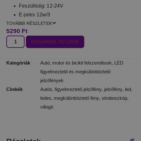
Feszültség: 12-24V
E-jeles 12w/3
TOVÁBBI RÉSZLETEK
5290
Ft
KOSÁRBA TESZEM
Kategóriák
Autó, motor és bicikli felszerelések
,
LED
figyelmeztető és megkülönböztető
jelzőfények
Címkék
Autós
,
figyelmeztető jelzőfény
,
jelzőfény
,
led
,
ledes
,
megkülönböztető fény
,
stroboszkóp
,
villogó