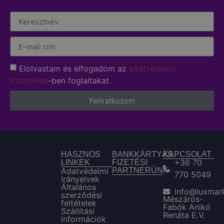
Elolvastam és elfogadom az
adatvédelmi
irányelvek
-ben foglaltakat.
Feliratkozom
HASZNOS
BANKKÁRTYÁS
KAPCSOLAT
+36 70
LINKEK
FIZETÉSI
Adatvédelmi
PARTNERÜNK
770 5049
irányelvek
Általános
info@luxmar
szerződési
Mészáros-
feltételek
Fabók Anikó
Szállítási
Renáta E.V.
információk