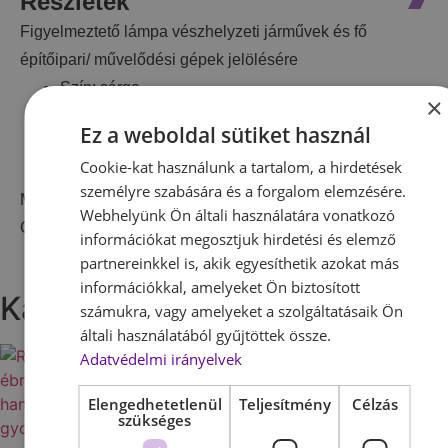
Részletek
Figyelmeztető lámpa vészhelyzeti járművek és fő
építőipari/ művelődési gépek jelölésére
Szín: sárga
×
4db nagy fényerejű LED-del felszerelt
Ez a weboldal sütiket használ
Feszültség: 12-24V
Cookie-kat használunk a tartalom, a hirdetések
E-jeles 12w/3
személyre szabására és a forgalom elemzésére.
Méret: 96x28x21 mm
Webhelyünk Ön általi használatára vonatkozó
Garancia: 12 hónap
információkat megosztjuk hirdetési és elemző
partnereinkkel is, akik egyesíthetik azokat más
információkkal, amelyeket Ön biztosított
Kapcsolódó termékek
számukra, vagy amelyeket a szolgáltatásaik Ön
általi használatából gyűjtöttek össze.
Adatvédelmi irányelvek
Elengedhetetlenül
Teljesítmény
Célzás
szükséges
LED-es világító falikép
levendula és gyertya