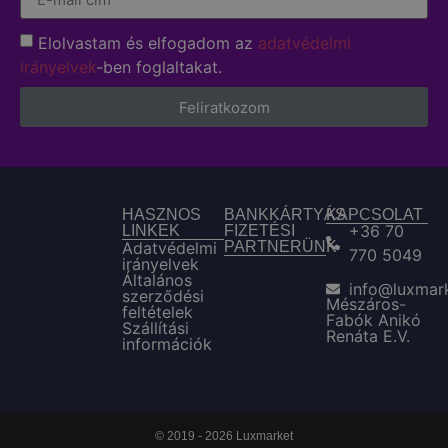
Elolvastam és elfogadom az
adatvédelmi
irányelvek
-ben foglaltakat.
Feliratkozom
HASZNOS
BANKKÁRTYÁS
KAPCSOLAT
+36 70
LINKEK
FIZETÉSI
Adatvédelmi
PARTNERÜNK
770 5049
irányelvek
Általános
info@luxmar
szerződési
Mészáros-
feltételek
Fabók Anikó
Szállítási
Renáta E.V.
információk
© 2019 - 2026 Luxmarket