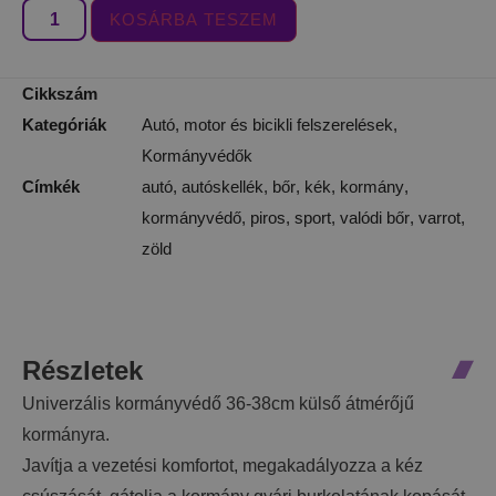
KOSÁRBA TESZEM
Cikkszám
Kategóriák
Autó, motor és bicikli felszerelések
,
Kormányvédők
Címkék
autó
,
autóskellék
,
bőr
,
kék
,
kormány
,
kormányvédő
,
piros
,
sport
,
valódi bőr
,
varrot
,
zöld
Részletek
Univerzális kormányvédő 36-38cm külső átmérőjű
kormányra.
Javítja a vezetési komfortot, megakadályozza a kéz