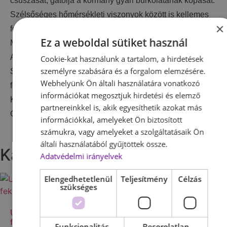
csúszását, gátolja a kormány gyári burkolatának kopását.
Szélsőséges hőmérsékleti viszonyok között is kellemes
×
fogást biztosít.
Ez a weboldal sütiket használ
Mindig csak a megfelelő méretű kormányvédőt használja!
Anyaga: valódi bőr
Cookie-kat használunk a tartalom, a hirdetések
személyre szabására és a forgalom elemzésére.
Színek:
Webhelyünk Ön általi használatára vonatkozó
fekete-piros, fekete-zöld, fekete-kék
információkat megosztjuk hirdetési és elemző
Kitűnő minőség!
partnereinkkel is, akik egyesíthetik azokat más
Garancia: 1 év
információkkal, amelyeket Ön biztosított
számukra, vagy amelyeket a szolgáltatásaik Ön
általi használatából gyűjtöttek össze.
Kapcsolódó termékek
Adatvédelmi irányelvek
Elengedhetetlenül
Teljesítmény
Célzás
szükséges
Univerzális könyöklő
Autós motoros mini
fekete-karbon
kulcstartók
Funkcionalitás
Besorolatlan