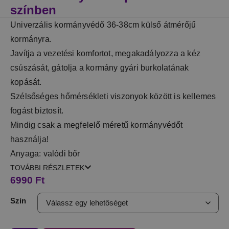
színben
Univerzális kormányvédő 36-38cm külső átmérőjű
kormányra.
Javítja a vezetési komfortot, megakadályozza a kéz
csúszását, gátolja a kormány gyári burkolatának
kopását.
Szélsőséges hőmérsékleti viszonyok között is kellemes
fogást biztosít.
Mindig csak a megfelelő méretű kormányvédőt
használja!
Anyaga: valódi bőr
TOVÁBBI RÉSZLETEK
6990
Ft
Szin