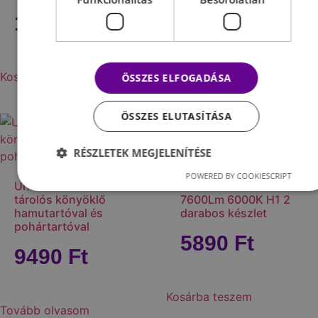
10990
Ft
3190
Ft
Kosárba teszem
Opciók választása
ÖSSZES ELFOGADÁSA
ÖSSZES ELUTASÍTÁSA
RÉSZLETEK MEGJELENÍTÉSE
POWERED BY COOKIESCRIPT
Univerzális műbőr
Autó LED 12V 36W
tárolós könyöklő
7600Lm 6000K H1 2
hamutartóval és
darabos készlet
pohártartóval
5890
Ft
9490
Ft
Kosárba teszem
Tovább olvasom