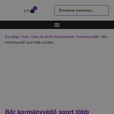
0
0
Ft
Kezdőlap
/
Autó, motor és bicikli felszerelések
/
Kormányvédők
/ Bőr
kormányvédő sport több színben
Bőr kormányvédő sport több