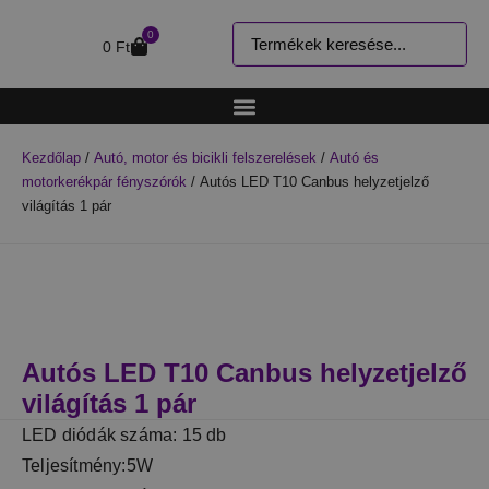
0
0
Ft
Kezdőlap
/
Autó, motor és bicikli felszerelések
/
Autó és
motorkerékpár fényszórók
/ Autós LED T10 Canbus helyzetjelző
világítás 1 pár
Autós LED T10 Canbus helyzetjelző
világítás 1 pár
LED diódák száma: 15 db
Teljesítmény:5W