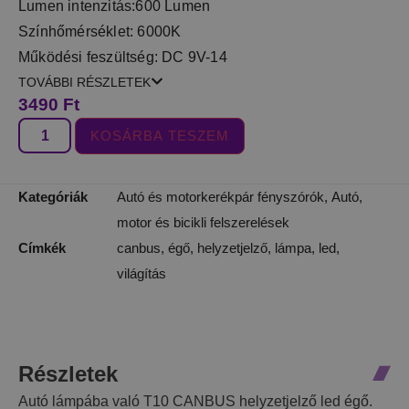
Lumen intenzitás:600 Lumen
Színhőmérséklet: 6000K
Működési feszültség: DC 9V-14
TOVÁBBI RÉSZLETEK
3490
Ft
KOSÁRBA TESZEM
Kategóriák
Autó és motorkerékpár fényszórók
,
Autó,
motor és bicikli felszerelések
Címkék
canbus
,
égő
,
helyzetjelző
,
lámpa
,
led
,
világítás
Részletek
Autó lámpába való T10 CANBUS helyzetjelző led égő.