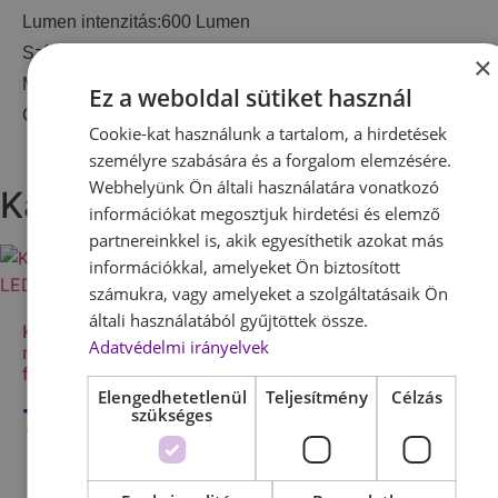
Lumen intenzitás:600 Lumen
Színhőmérséklet: 6000K
×
Működési feszültség: DC 9V-14
Ez a weboldal sütiket használ
Garancia: 12 hónap
Cookie-kat használunk a tartalom, a hirdetések
személyre szabására és a forgalom elemzésére.
Webhelyünk Ön általi használatára vonatkozó
Kapcsolódó termékek
információkat megosztjuk hirdetési és elemző
partnereinkkel is, akik egyesíthetik azokat más
információkkal, amelyeket Ön biztosított
számukra, vagy amelyeket a szolgáltatásaik Ön
LED fényfüggöny 3×2
általi használatából gyűjtöttek össze.
m
Karácsonyi
Adatvédelmi irányelvek
motívumos LED csillag
7290
Ft
fényfüzér
Elengedhetetlenül
Teljesítmény
Célzás
7490
Ft
szükséges
Opciók választása