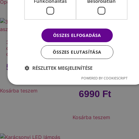
Funkcionalitás
Besorolatlan
Opciók választása
ÖSSZES ELFOGADÁSA
3D hatású LED
digitális asztali és fali
ÖSSZES ELUTASÍTÁSA
óra
Nagy tükör kijelzős
LED digitális
5990
Ft
RÉSZLETEK MEGJELENÍTÉSE
ébresztőóra
hőmérséklet jelző
POWERED BY COOKIESCRIPT
funkcióval
Kosárba teszem
6990
Ft
Kosárba teszem