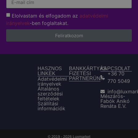
Elolvastam és elfogadom az
adatvédelmi
irányelvek
-ben foglaltakat.
Feliratkozom
HASZNOS
BANKKÁRTYÁS
KAPCSOLAT
+36 70
LINKEK
FIZETÉSI
Adatvédelmi
PARTNERÜNK
770 5049
irányelvek
Általános
info@luxmar
szerződési
Mészáros-
feltételek
Fabók Anikó
Szállítási
Renáta E.V.
információk
© 2019 - 2026 Luxmarket