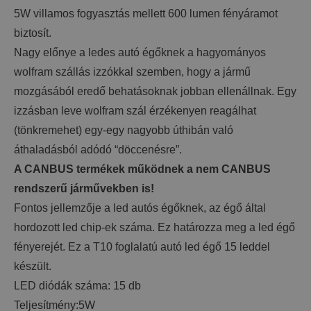
5W villamos fogyasztás mellett 600 lumen fényáramot
biztosít.
Nagy előnye a ledes autó égőknek a hagyományos
wolfram szállás izzókkal szemben, hogy a jármű
mozgásából eredő behatásoknak jobban ellenállnak. Egy
izzásban leve wolfram szál érzékenyen reagálhat
(tönkremehet) egy-egy nagyobb úthibán való
áthaladásból adódó “döccenésre”.
A CANBUS termékek működnek a nem CANBUS
rendszerű járművekben is!
Fontos jellemzője a led autós égőknek, az égő által
hordozott led chip-ek száma. Ez határozza meg a led égő
fényerejét. Ez a T10 foglalatú autó led égő 15 leddel
készült.
LED diódák száma: 15 db
Teljesítmény:5W