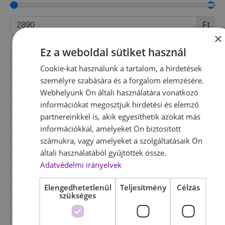
Ft
×
Ft
Ez a weboldal sütiket használ
Ajándék
Cookie-kat használunk a tartalom, a hirdetések
Akkumulátor Töltők
személyre szabására és a forgalom elemzésére.
Aroma Diffúzorok, Párásítók
Webhelyünk Ön általi használatára vonatkozó
információkat megosztjuk hirdetési és elemző
Autó És Motorkerékpár Fényszórók
partnereinkkel is, akik egyesíthetik azokat más
Autó És Motorkerékpár Ponyvák
információkkal, amelyeket Ön biztosított
Autó, Motor És Bicikli Felszerelések
számukra, vagy amelyeket a szolgáltatásaik Ön
általi használatából gyűjtöttek össze.
Autós Szőnyegek
Adatvédelmi irányelvek
Autós Töltők
Autós Üléshuzatok
Elengedhetetlenül
Teljesítmény
Célzás
szükséges
Bicikli/Kerékpár
Biztonságtechnika, Kamerarendszerek