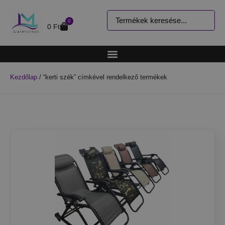
0
0
Ft
Kezdőlap
/ “kerti szék” címkével rendelkező termékek