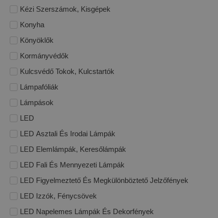
Kézi Szerszámok, Kisgépek
Konyha
Könyöklők
Kormányvédők
Kulcsvédő Tokok, Kulcstartók
Lámpafóliák
Lámpások
LED
LED Asztali És Irodai Lámpák
LED Elemlámpák, Keresőlámpák
LED Fali És Mennyezeti Lámpák
LED Figyelmeztető És Megkülönböztető Jelzőfények
LED Izzók, Fénycsövek
LED Napelemes Lámpák És Dekorfények