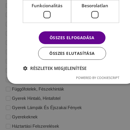
Funkcionalitás
Besorolatlan
Bluetooth Fülhallgatók
Bluetooth Hangszórók
Csúszdák
Egyéb
ÖSSZES ELFOGADÁSA
Elektronika
Élethű Művirágok
ÖSSZES ELUTASÍTÁSA
Exkluzív Prémium Műfenyők
RÉSZLETEK MEGJELENÍTÉSE
Faliórák
POWERED BY COOKIESCRIPT
Fényvisszaverő Szalagok, Matricák
Függőfotelek, Fészekhinták
Gyerek Hintaló, Hintafotel
Gyerek Lámpák És Éjszakai Fények
Gyerekeknek
Háztartási Felszerelések